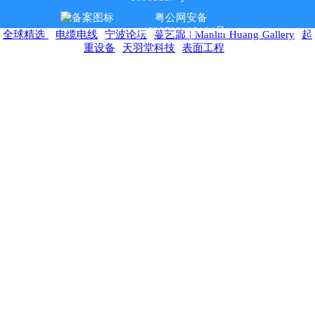
粤公网安备
44030702005184号
全球精选
电缆电线
宁波论坛
蔓艺廊 | Manlin Huang Gallery
起
重设备
天羽堂科技
表面工程